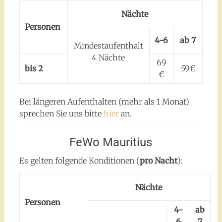
Nächte
Personen
4-6
ab 7
Mindestaufenthalt
4 Nächte
69
bis 2
59€
€
Bei längeren Aufenthalten (mehr als 1 Monat)
sprechen Sie uns bitte
hier
an.
FeWo Mauritius
Es gelten folgende Konditionen (
pro Nacht
):
Nächte
Personen
4-
ab
6
7