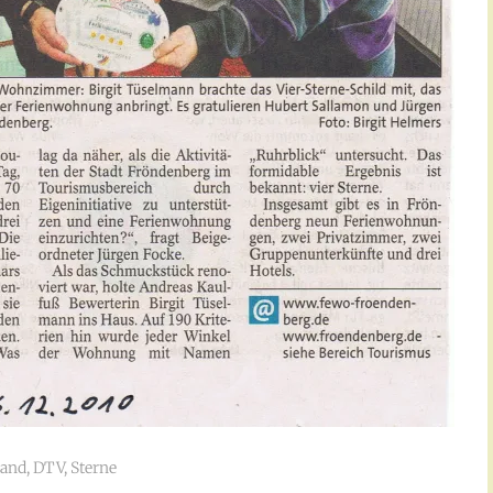
band
,
DTV
,
Sterne